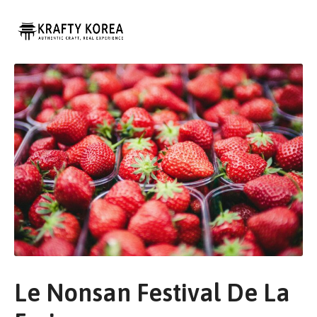
Login
Expériences
Voyage
Personalisé
Blog
Contact
À
Propos
Le Nonsan Festival De La